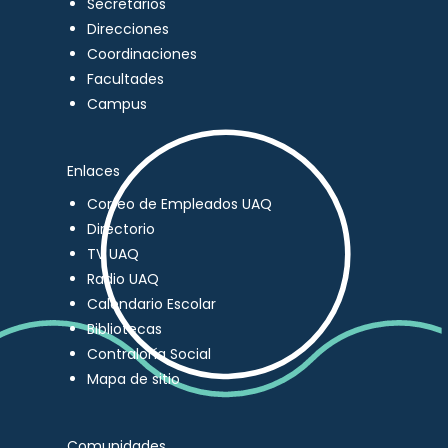
Secretarios
Direcciones
Coordinaciones
Facultades
Campus
Enlaces
Correo de Empleados UAQ
Directorio
TV UAQ
Radio UAQ
Calendario Escolar
Bibliotecas
Contraloría Social
Mapa de sitio
Comunidades