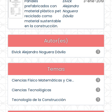
Panales
Elvick
3-ene-2019
prefabricados con
Alejandro
material plástico pet
Noguera
reciclado como
Dávila
material sustentable
en la construcción.
Autor(es)
Elvick Alejandro Noguera Dávila
1
Temas
Ciencias Físico Matemáticas y Cie...
1
Ciencias Tecnológicas
1
Tecnología de la Construcción
1