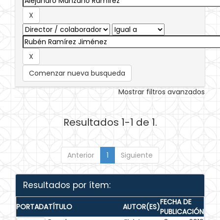
Comenzar nueva busqueda
Mostrar filtros avanzados
Resultados 1-1 de 1.
Anterior
1
Siguiente
Resultados por ítem:
FECHA DE
PORTADA
TÍTULO
AUTOR(ES)
PUBLICACIÓN