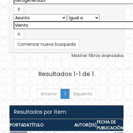
Comenzar nueva busqueda
Mostrar filtros avanzados
Resultados 1-1 de 1.
Anterior
1
Siguiente
Resultados por ítem:
FECHA DE
PORTADA
TÍTULO
AUTOR(ES)
PUBLICACIÓN