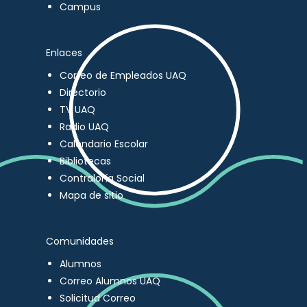
Campus
Enlaces
Correo de Empleados UAQ
Directorio
TV UAQ
Radio UAQ
Calendario Escolar
Bibliotecas
Contraloría Social
Mapa de sitio
Comunidades
Alumnos
Correo Alumnos UAQ
Solicitud Correo