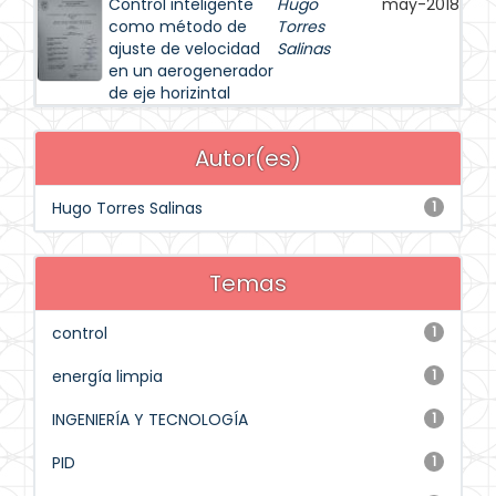
Control inteligente
Hugo
may-2018
como método de
Torres
ajuste de velocidad
Salinas
en un aerogenerador
de eje horizintal
Autor(es)
Hugo Torres Salinas
1
Temas
control
1
energía limpia
1
INGENIERÍA Y TECNOLOGÍA
1
PID
1