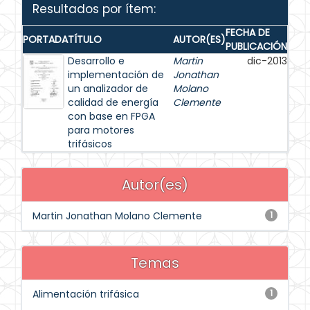
Resultados por ítem:
FECHA DE
PORTADA
TÍTULO
AUTOR(ES)
PUBLICACIÓN
Desarrollo e
Martin
dic-2013
implementación de
Jonathan
un analizador de
Molano
calidad de energía
Clemente
con base en FPGA
para motores
trifásicos
Autor(es)
Martin Jonathan Molano Clemente
1
Temas
Alimentación trifásica
1