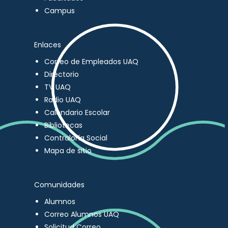
Campus
Enlaces
Correo de Empleados UAQ
Directorio
TV UAQ
Radio UAQ
Calendario Escolar
Bibliotecas
Contraloría Social
Mapa de sitio
Comunidades
Alumnos
Correo Alumnos UAQ
Solicitud Correo