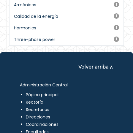
Armónicos
1
Calidad de la energía
1
Harmonics
1
Three-phase power
1
Volver arriba ∧
Administración Central
Página principal
Rectoría
Secretarios
Direcciones
Coordinaciones
Facultades