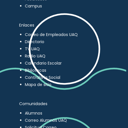
Campus
Enlaces
Correo de Empleados UAQ
Directorio
TV UAQ
Radio UAQ
Calendario Escolar
Bibliotecas
Contraloría Social
Mapa de sitio
Comunidades
Alumnos
Correo Alumnos UAQ
Solicitud Correo