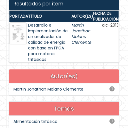
Resultados por ítem:
FECHA DE
PORTADA
TÍTULO
AUTOR(ES)
PUBLICACIÓN
Desarrollo e
Martin
dic-2013
implementación de
Jonathan
un analizador de
Molano
calidad de energía
Clemente
con base en FPGA
para motores
trifásicos
Autor(es)
Martin Jonathan Molano Clemente
1
Temas
Alimentación trifásica
1