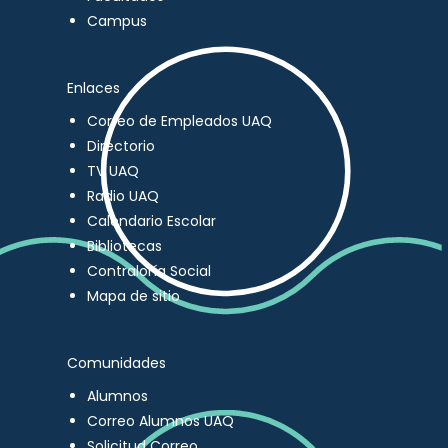
Campus
Enlaces
Correo de Empleados UAQ
Directorio
TV UAQ
Radio UAQ
Calendario Escolar
Bibliotecas
Contraloría Social
Mapa de sitio
Comunidades
Alumnos
Correo Alumnos UAQ
Solicitud Correo