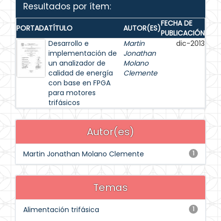
Resultados por ítem:
FECHA DE
PORTADA
TÍTULO
AUTOR(ES)
PUBLICACIÓN
Desarrollo e
Martin
dic-2013
implementación de
Jonathan
un analizador de
Molano
calidad de energía
Clemente
con base en FPGA
para motores
trifásicos
Autor(es)
Martin Jonathan Molano Clemente
1
Temas
Alimentación trifásica
1