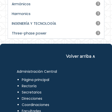
Armónicos
1
Harmonics
1
INGENIERÍA Y TECNOLOGÍA
1
Three-phase power
1
Volver arriba ∧
Administración Central
Página principal
Rectoría
Secretarios
Direcciones
Coordinaciones
Facultades