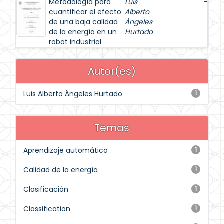
Metodología para
Luis
-
cuantificar el efecto
Alberto
de una baja calidad
Ángeles
de la energía en un
Hurtado
robot industrial
Autor(es)
Luis Alberto Ángeles Hurtado
1
Temas
Aprendizaje automático
1
Calidad de la energía
1
Clasificación
1
Classification
1