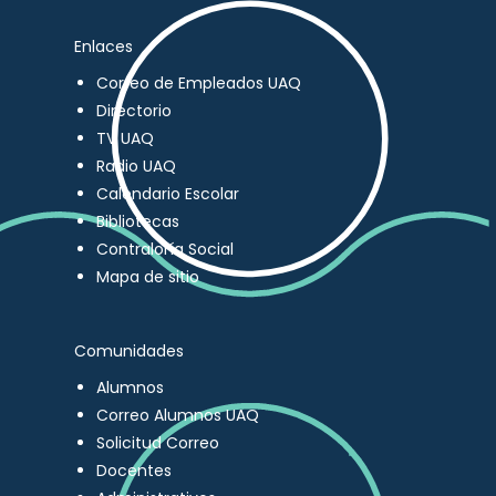
Enlaces
Correo de Empleados UAQ
Directorio
TV UAQ
Radio UAQ
Calendario Escolar
Bibliotecas
Contraloría Social
Mapa de sitio
Comunidades
Alumnos
Correo Alumnos UAQ
Solicitud Correo
Docentes