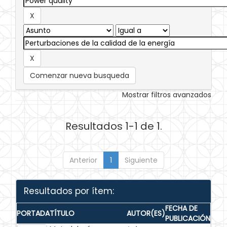
Comenzar nueva busqueda
Mostrar filtros avanzados
Resultados 1-1 de 1.
Anterior
1
Siguiente
Resultados por ítem:
FECHA DE
PORTADA
TÍTULO
AUTOR(ES)
PUBLICACIÓN