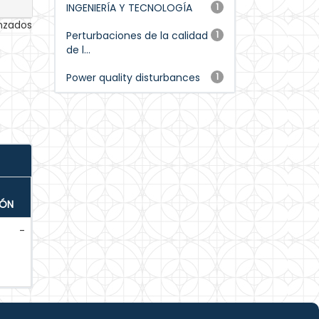
INGENIERÍA Y TECNOLOGÍA
1
anzados
Perturbaciones de la calidad
1
de l...
Power quality disturbances
1
IÓN
-