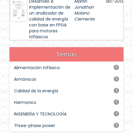
Desarrollo e
Martin
dic-2013
implementación de
Jonathan
un analizador de
Molano
calidad de energía
Clemente
con base en FPGA
para motores
trifásicos
Temas
Alimentación trifásica
1
Armónicos
1
Calidad de la energía
1
Harmonics
1
INGENIERÍA Y TECNOLOGÍA
1
Three-phase power
1