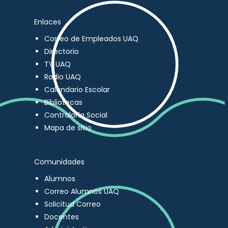
Enlaces
Correo de Empleados UAQ
Directorio
TV UAQ
Radio UAQ
Calendario Escolar
Bibliotecas
Contraloría Social
Mapa de sitio
Comunidades
Alumnos
Correo Alumnos UAQ
Solicitud Correo
Docentes