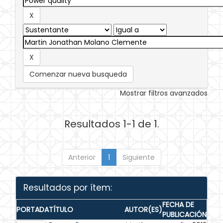
Comenzar nueva busqueda
Mostrar filtros avanzados
Resultados 1-1 de 1.
Anterior
1
Siguiente
Resultados por ítem:
FECHA DE
PORTADA
TÍTULO
AUTOR(ES)
PUBLICACIÓN