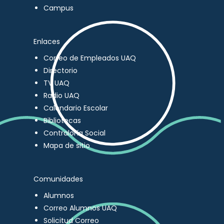
Campus
Enlaces
Correo de Empleados UAQ
Directorio
TV UAQ
Radio UAQ
Calendario Escolar
Bibliotecas
Contraloría Social
Mapa de sitio
Comunidades
Alumnos
Correo Alumnos UAQ
Solicitud Correo