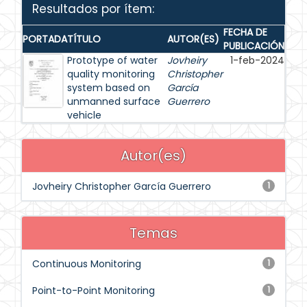
Resultados por ítem:
FECHA DE
PORTADA
TÍTULO
AUTOR(ES)
PUBLICACIÓN
Prototype of water
Jovheiry
1-feb-2024
quality monitoring
Christopher
system based on
García
unmanned surface
Guerrero
vehicle
Autor(es)
Jovheiry Christopher García Guerrero
1
Temas
Continuous Monitoring
1
Point-to-Point Monitoring
1