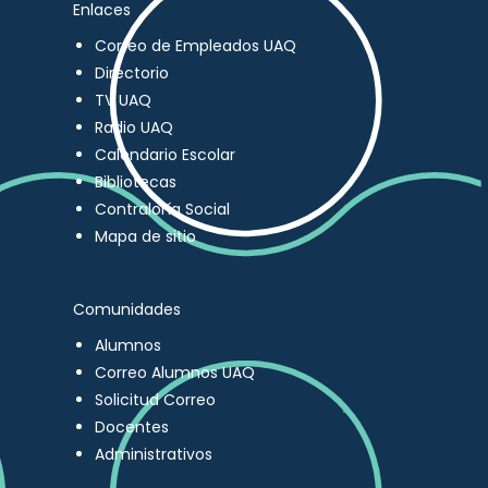
Enlaces
Correo de Empleados UAQ
Directorio
TV UAQ
Radio UAQ
Calendario Escolar
Bibliotecas
Contraloría Social
Mapa de sitio
Comunidades
Alumnos
Correo Alumnos UAQ
Solicitud Correo
Docentes
Administrativos