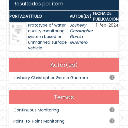
Resultados por ítem:
FECHA DE
PORTADA
TÍTULO
AUTOR(ES)
PUBLICACIÓN
Prototype of water
Jovheiry
1-feb-2024
quality monitoring
Christopher
system based on
García
unmanned surface
Guerrero
vehicle
Autor(es)
Jovheiry Christopher García Guerrero
1
Temas
Continuous Monitoring
1
Point-to-Point Monitoring
1