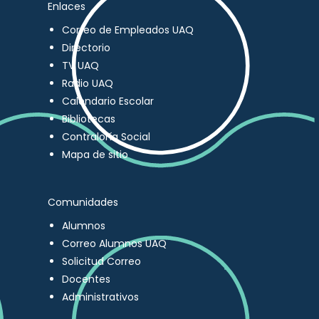
Enlaces
Correo de Empleados UAQ
Directorio
TV UAQ
Radio UAQ
Calendario Escolar
Bibliotecas
Contraloría Social
Mapa de sitio
Comunidades
Alumnos
Correo Alumnos UAQ
Solicitud Correo
Docentes
Administrativos