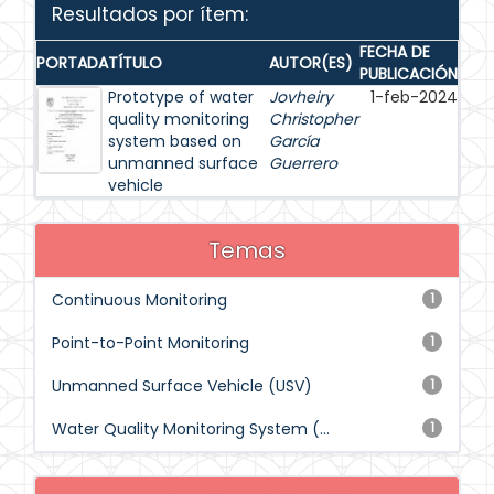
Resultados por ítem:
FECHA DE
PORTADA
TÍTULO
AUTOR(ES)
PUBLICACIÓN
Prototype of water
Jovheiry
1-feb-2024
quality monitoring
Christopher
system based on
García
unmanned surface
Guerrero
vehicle
Temas
Continuous Monitoring
1
Point-to-Point Monitoring
1
Unmanned Surface Vehicle (USV)
1
Water Quality Monitoring System (...
1