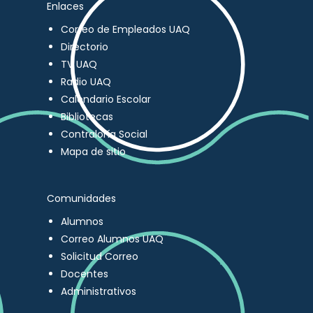
Enlaces
Correo de Empleados UAQ
Directorio
TV UAQ
Radio UAQ
Calendario Escolar
Bibliotecas
Contraloría Social
Mapa de sitio
Comunidades
Alumnos
Correo Alumnos UAQ
Solicitud Correo
Docentes
Administrativos