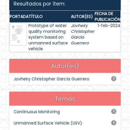
Resultados por ítem:
FECHA DE
PORTADA
TÍTULO
AUTOR(ES)
PUBLICACIÓN
Prototype of water
Jovheiry
1-feb-2024
quality monitoring
Christopher
system based on
García
unmanned surface
Guerrero
vehicle
Autor(es)
Jovheiry Christopher García Guerrero
1
Temas
Continuous Monitoring
1
Unmanned Surface Vehicle (USV)
1