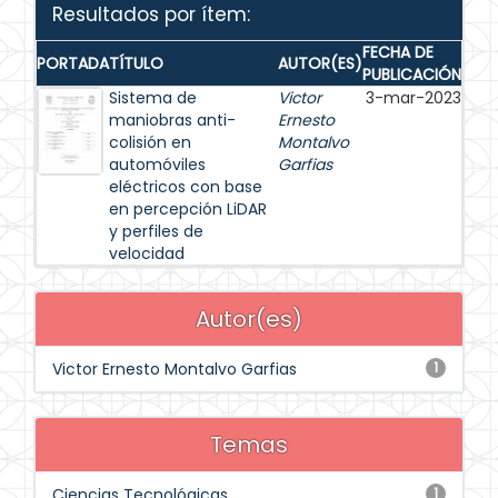
Resultados por ítem:
FECHA DE
PORTADA
TÍTULO
AUTOR(ES)
PUBLICACIÓN
Sistema de
Victor
3-mar-2023
maniobras anti-
Ernesto
colisión en
Montalvo
automóviles
Garfias
eléctricos con base
en percepción LiDAR
y perfiles de
velocidad
Autor(es)
Victor Ernesto Montalvo Garfias
1
Temas
Ciencias Tecnológicas
1