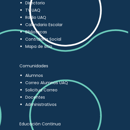
Directorio
TV UAQ
Radio UAQ
Calendario Escolar
Bibliotecas
Contraloría Social
Mapa de sitio
Comunidades
Alumnos
Correo Alumnos UAQ
Solicitud Correo
Docentes
Administrativos
Educación Continua