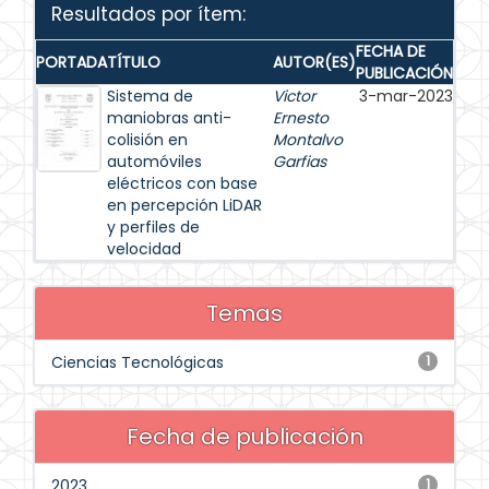
Resultados por ítem:
FECHA DE
PORTADA
TÍTULO
AUTOR(ES)
PUBLICACIÓN
Sistema de
Victor
3-mar-2023
maniobras anti-
Ernesto
colisión en
Montalvo
automóviles
Garfias
eléctricos con base
en percepción LiDAR
y perfiles de
velocidad
Temas
Ciencias Tecnológicas
1
Fecha de publicación
2023
1