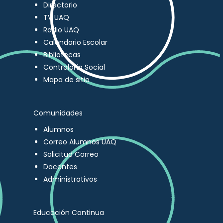
Directorio
TV UAQ
Radio UAQ
Calendario Escolar
Bibliotecas
Contraloría Social
Mapa de sitio
Comunidades
Alumnos
Correo Alumnos UAQ
Solicitud Correo
Docentes
Administrativos
Educación Continua