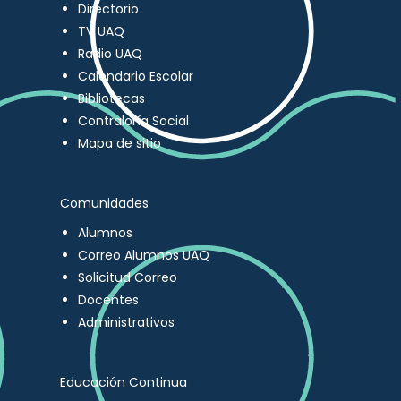
Directorio
TV UAQ
Radio UAQ
Calendario Escolar
Bibliotecas
Contraloría Social
Mapa de sitio
Comunidades
Alumnos
Correo Alumnos UAQ
Solicitud Correo
Docentes
Administrativos
Educación Continua