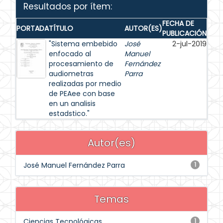
Resultados por ítem:
FECHA DE
PORTADA
TÍTULO
AUTOR(ES)
PUBLICACIÓN
"Sistema embebido
José
2-jul-2019
enfocado al
Manuel
procesamiento de
Fernández
audiometras
Parra
realizadas por medio
de PEAee con base
en un analisis
estadstico."
Autor(es)
José Manuel Fernández Parra
1
Temas
Ciencias Tecnológicas
1