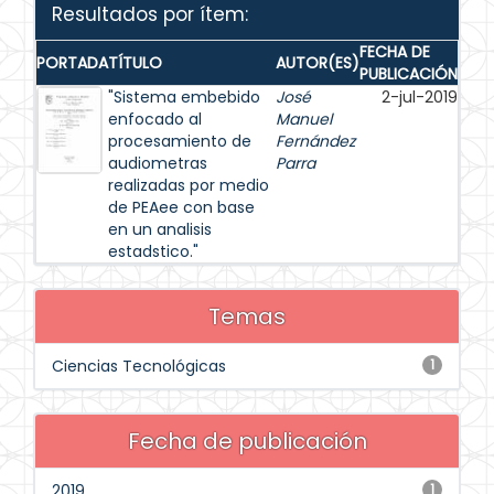
Resultados por ítem:
FECHA DE
PORTADA
TÍTULO
AUTOR(ES)
PUBLICACIÓN
"Sistema embebido
José
2-jul-2019
enfocado al
Manuel
procesamiento de
Fernández
audiometras
Parra
realizadas por medio
de PEAee con base
en un analisis
estadstico."
Temas
Ciencias Tecnológicas
1
Fecha de publicación
2019
1