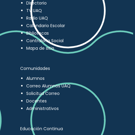
Directorio
TV UAQ
Radio UAQ
Calendario Escolar
Bibliotecas
Contraloría Social
Mapa de sitio
Comunidades
Alumnos
Correo Alumnos UAQ
Solicitud Correo
Docentes
Administrativos
Educación Continua