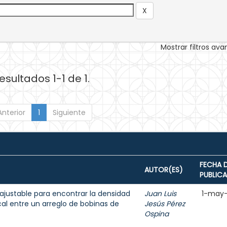
Mostrar filtros av
esultados 1-1 de 1.
Anterior
1
Siguiente
FECHA 
AUTOR(ES)
PUBLIC
justable para encontrar la densidad
Juan Luis
1-may
 entre un arreglo de bobinas de
Jesús Pérez
Ospina