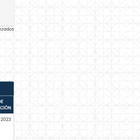
anzados
DE
ACIÓN
-2023