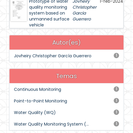
Prototype of water
Jovheiry
1-feb-2024
quality monitoring
Christopher
system based on
García
unmanned surface
Guerrero
vehicle
Autor(es)
Jovheiry Christopher García Guerrero
1
Temas
Continuous Monitoring
1
Point-to-Point Monitoring
1
Water Quality (WQ)
1
Water Quality Monitoring System (...
1