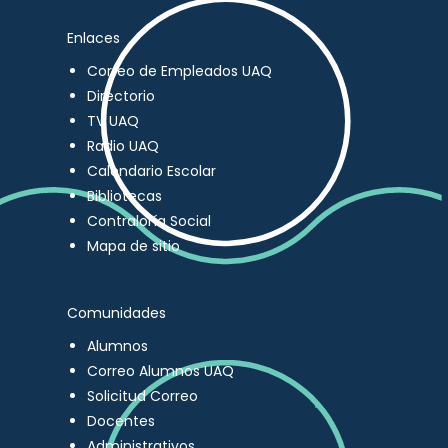
Enlaces
Correo de Empleados UAQ
Directorio
TV UAQ
Radio UAQ
Calendario Escolar
Bibliotecas
Contraloría Social
Mapa de sitio
Comunidades
Alumnos
Correo Alumnos UAQ
Solicitud Correo
Docentes
Administrativos