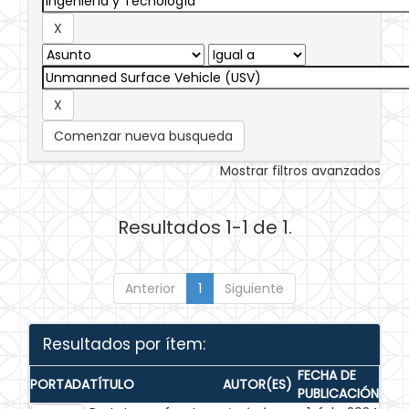
Comenzar nueva busqueda
Mostrar filtros avanzados
Resultados 1-1 de 1.
Anterior
1
Siguiente
Resultados por ítem:
FECHA DE
PORTADA
TÍTULO
AUTOR(ES)
PUBLICACIÓN