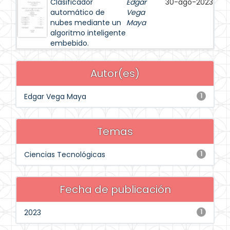
Clasificador
Edgar
30-ago-2023
automático de
Vega
nubes mediante un
Maya
algoritmo inteligente
embebido.
Autor(es)
Edgar Vega Maya
1
Temas
Ciencias Tecnológicas
1
Fecha de publicación
2023
1