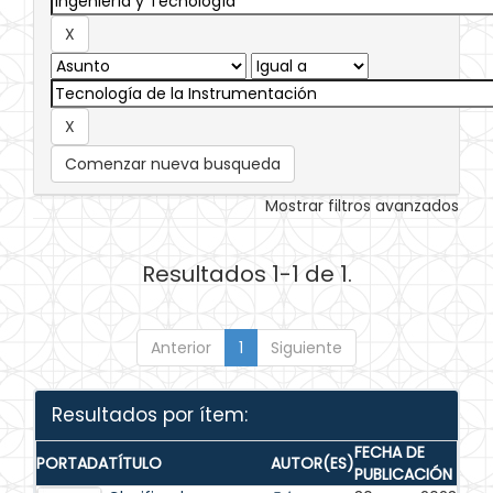
Comenzar nueva busqueda
Mostrar filtros avanzados
Resultados 1-1 de 1.
Anterior
1
Siguiente
Resultados por ítem:
FECHA DE
PORTADA
TÍTULO
AUTOR(ES)
PUBLICACIÓN