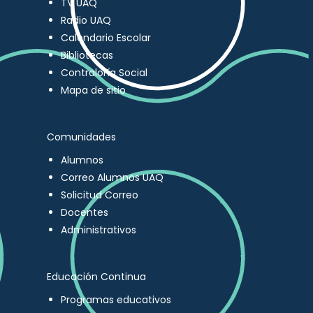
TV UAQ
Radio UAQ
Calendario Escolar
Bibliotecas
Contraloría Social
Mapa de sitio
Comunidades
Alumnos
Correo Alumnos UAQ
Solicitud Correo
Docentes
Administrativos
Educación Continua
Programas educativos