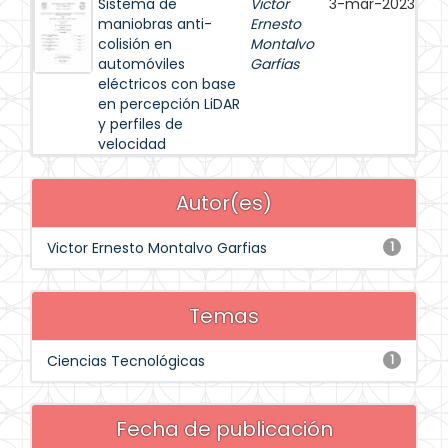
Sistema de
Victor
3-mar-2023
maniobras anti-
Ernesto
colisión en
Montalvo
automóviles
Garfias
eléctricos con base
en percepción LiDAR
y perfiles de
velocidad
Autor(es)
Victor Ernesto Montalvo Garfias
1
Temas
Ciencias Tecnológicas
1
Fecha de publicación