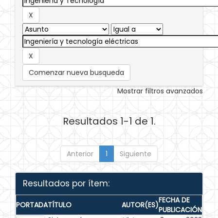
Comenzar nueva busqueda
Mostrar filtros avanzados
Resultados 1-1 de 1.
Anterior
1
Siguiente
Resultados por ítem:
FECHA DE
PORTADA
TÍTULO
AUTOR(ES)
PUBLICACIÓN