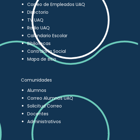
Correo de Empleados UAQ
Directorio
TV UAQ
Radio UAQ
Calendario Escolar
Bibliotecas
Contraloría Social
Mapa de sitio
Comunidades
Alumnos
Correo Alumnos UAQ
Solicitud Correo
Docentes
Administrativos