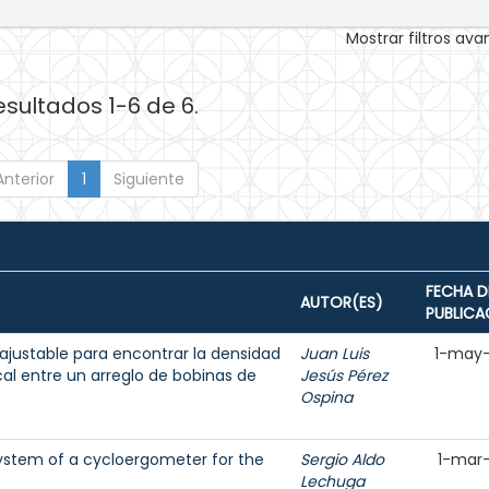
Mostrar filtros av
esultados 1-6 de 6.
Anterior
1
Siguiente
FECHA D
AUTOR(ES)
PUBLICA
justable para encontrar la densidad
Juan Luis
1-may
 entre un arreglo de bobinas de
Jesús Pérez
Ospina
ystem of a cycloergometer for the
Sergio Aldo
1-mar
Lechuga