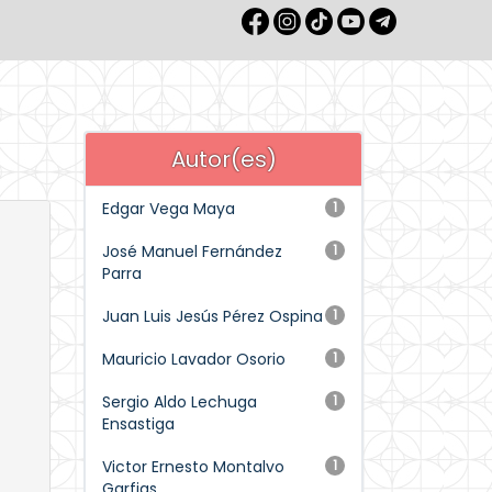
Autor(es)
Edgar Vega Maya
1
José Manuel Fernández
1
Parra
Juan Luis Jesús Pérez Ospina
1
Mauricio Lavador Osorio
1
Sergio Aldo Lechuga
1
Ensastiga
Victor Ernesto Montalvo
1
Garfias