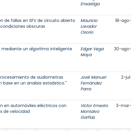
Ensastiga
 de fallas en SFV de circuito abierto
Mauricio
18-ago
o condiciones obscuras
Lavador
Osorio
 mediante un algoritmo inteligente
Edgar Vega
30-ago
Maya
procesamiento de audiometras
José Manuel
2-ju
 base en un analisis estadstico."
Fernández
Parra
ón en automóviles eléctricos con
Victor Ernesto
3-mar
es de velocidad
Montalvo
Garfias