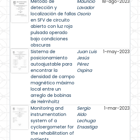
Método de
Mauricio
18-ago-2023
detección y
Lavador
localización de fallas
Osorio
en SFV de circuito
abierto con luz roja
pulsada operado
bajo condiciones
obscuras
Sistema de
Juan Luis
1-may-2023
posicionamiento
Jesús
autoajustable para
Pérez
encontrar la
Ospina
densidad de campo
magnético máximo
local entre un
arreglo de bobinas
de Helmholtz
Monitoring and
Sergio
1-mar-2023
instrumentation
Aldo
system of a
Lechuga
cycloergometer for
Ensastiga
the rehabilitation of
patients