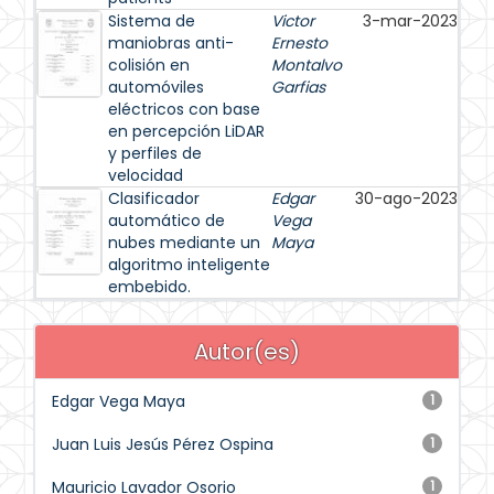
Sistema de
Victor
3-mar-2023
maniobras anti-
Ernesto
colisión en
Montalvo
automóviles
Garfias
eléctricos con base
en percepción LiDAR
y perfiles de
velocidad
Clasificador
Edgar
30-ago-2023
automático de
Vega
nubes mediante un
Maya
algoritmo inteligente
embebido.
Autor(es)
Edgar Vega Maya
1
Juan Luis Jesús Pérez Ospina
1
Mauricio Lavador Osorio
1