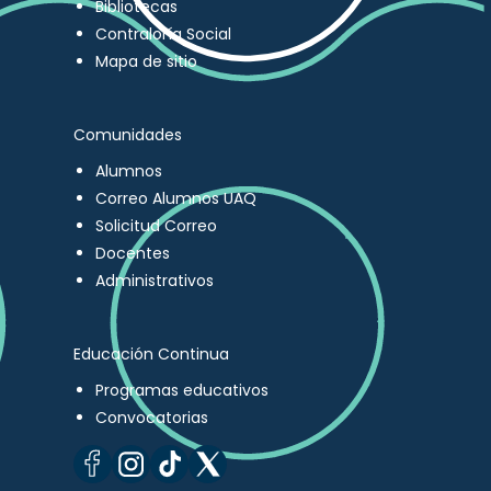
Bibliotecas
Contraloría Social
Mapa de sitio
Comunidades
Alumnos
Correo Alumnos UAQ
Solicitud Correo
Docentes
Administrativos
Educación Continua
Programas educativos
Convocatorias