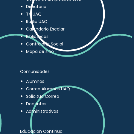
Directorio
TV UAQ
Radio UAQ
Calendario Escolar
Bibliotecas
Contraloría Social
Mapa de sitio
Comunidades
Alumnos
Correo Alumnos UAQ
Solicitud Correo
Docentes
Administrativos
Educación Continua