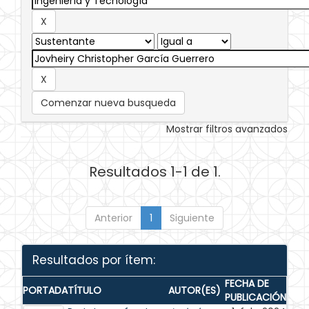
Comenzar nueva busqueda
Mostrar filtros avanzados
Resultados 1-1 de 1.
Anterior
1
Siguiente
Resultados por ítem:
FECHA DE
PORTADA
TÍTULO
AUTOR(ES)
PUBLICACIÓN