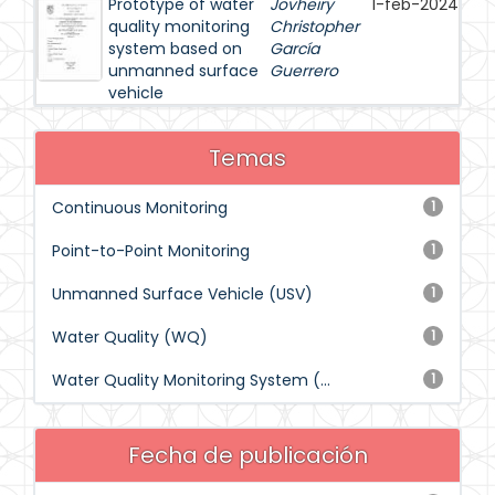
Prototype of water
Jovheiry
1-feb-2024
quality monitoring
Christopher
system based on
García
unmanned surface
Guerrero
vehicle
Temas
Continuous Monitoring
1
Point-to-Point Monitoring
1
Unmanned Surface Vehicle (USV)
1
Water Quality (WQ)
1
Water Quality Monitoring System (...
1
Fecha de publicación