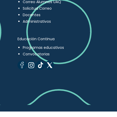
Correo Alumnos UAQ
Solicitud Correo
Docentes
Administrativos
Educación Continua
Programas educativos
Convocatorias