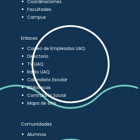
Coordinaciones
Facultades
Campus
Enlaces
Correo de Empleados UAQ
Directorio
TV UAQ
Radio UAQ
Calendario Escolar
Bibliotecas
Contraloría Social
Mapa de sitio
Comunidades
Alumnos