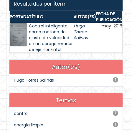
Resultados por ítem:
FECHA DE
PORTADA
TÍTULO
AUTOR(ES)
PUBLICACIÓN
Control inteligente
Hugo
may-2018
como método de
Torres
ajuste de velocidad
Salinas
en un aerogenerador
de eje horizintal
Autor(es)
Hugo Torres Salinas
1
Temas
control
1
energía limpia
1