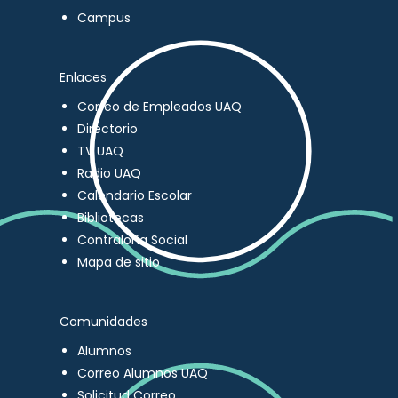
Campus
Enlaces
Correo de Empleados UAQ
Directorio
TV UAQ
Radio UAQ
Calendario Escolar
Bibliotecas
Contraloría Social
Mapa de sitio
Comunidades
Alumnos
Correo Alumnos UAQ
Solicitud Correo