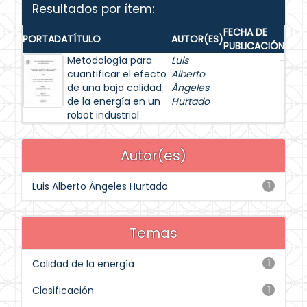
Resultados por ítem:
FECHA DE
PORTADA
TÍTULO
AUTOR(ES)
PUBLICACIÓN
Metodología para
Luis
-
cuantificar el efecto
Alberto
de una baja calidad
Ángeles
de la energía en un
Hurtado
robot industrial
Autor(es)
Luis Alberto Ángeles Hurtado
1
Temas
Calidad de la energía
1
Clasificación
1