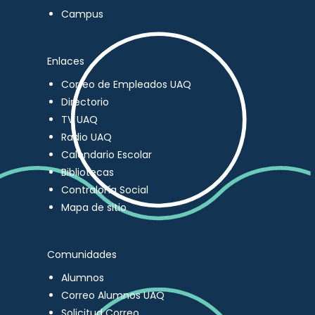
Campus
Enlaces
Correo de Empleados UAQ
Directorio
TV UAQ
Radio UAQ
Calendario Escolar
Bibliotecas
Contraloría Social
Mapa de sitio
Comunidades
Alumnos
Correo Alumnos UAQ
Solicitud Correo