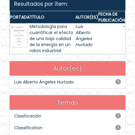
Resultados por ítem:
FECHA DE
PORTADA
TÍTULO
AUTOR(ES)
PUBLICACIÓN
Metodología para
Luis
-
cuantificar el efecto
Alberto
de una baja calidad
Ángeles
de la energía en un
Hurtado
robot industrial
Autor(es)
Luis Alberto Ángeles Hurtado
1
Temas
Clasificación
1
Classification
1