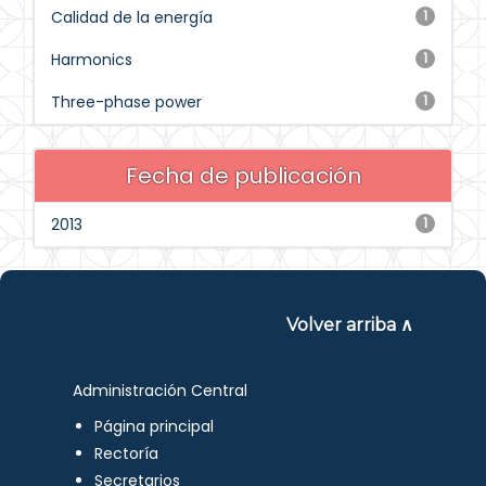
Calidad de la energía
1
Harmonics
1
Three-phase power
1
Fecha de publicación
2013
1
Volver arriba ∧
Administración Central
Página principal
Rectoría
Secretarios