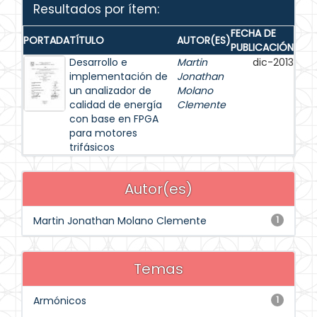
Resultados por ítem:
FECHA DE
PORTADA
TÍTULO
AUTOR(ES)
PUBLICACIÓN
Desarrollo e
Martin
dic-2013
implementación de
Jonathan
un analizador de
Molano
calidad de energía
Clemente
con base en FPGA
para motores
trifásicos
Autor(es)
Martin Jonathan Molano Clemente
1
Temas
Armónicos
1