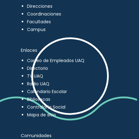
Direcciones
Coordinaciones
Facultades
Campus
Enlaces
Correo de Empleados UAQ
Directorio
TV UAQ
Radio UAQ
Calendario Escolar
Bibliotecas
Contraloría Social
Mapa de sitio
Comunidades