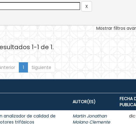
Mostrar filtros av
esultados 1-1 de 1.
Anterior
1
Siguiente
FECHA 
AUTOR(ES)
PUBLIC
n analizador de calidad de
Martin Jonathan
dic
tores trifásicos
Molano Clemente