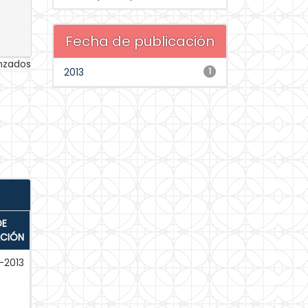
Fecha de publicación
anzados
2013
1
DE
ACIÓN
-2013