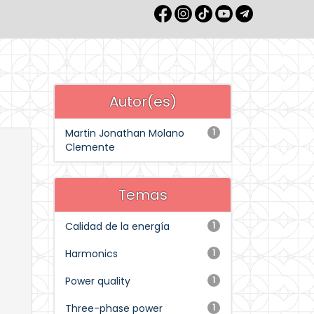
Autor(es)
Martin Jonathan Molano
1
Clemente
Temas
Calidad de la energía
1
Harmonics
1
Power quality
1
Three-phase power
1