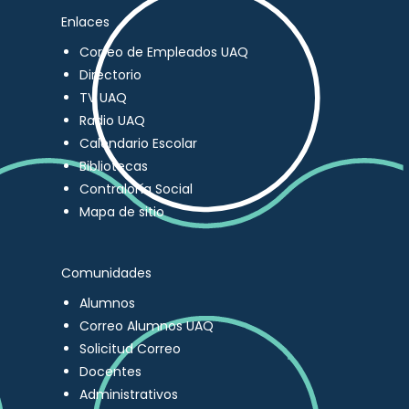
Enlaces
Correo de Empleados UAQ
Directorio
TV UAQ
Radio UAQ
Calendario Escolar
Bibliotecas
Contraloría Social
Mapa de sitio
Comunidades
Alumnos
Correo Alumnos UAQ
Solicitud Correo
Docentes
Administrativos