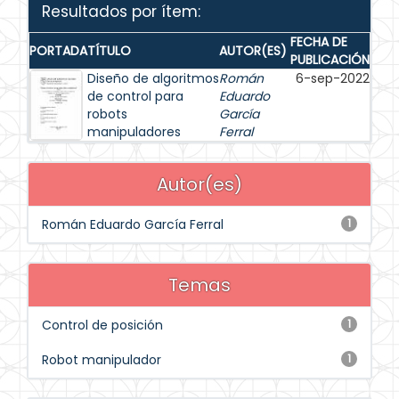
Resultados por ítem:
FECHA DE
PORTADA
TÍTULO
AUTOR(ES)
PUBLICACIÓN
Diseño de algoritmos
Román
6-sep-2022
de control para
Eduardo
robots
García
manipuladores
Ferral
Autor(es)
Román Eduardo García Ferral
1
Temas
Control de posición
1
Robot manipulador
1