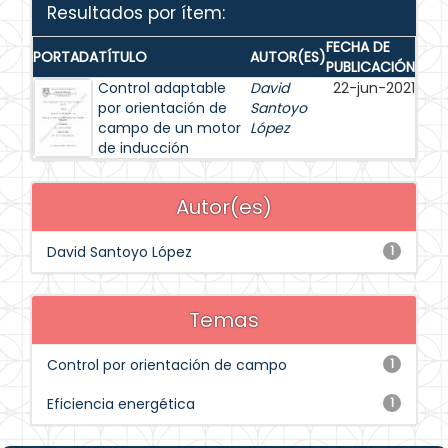
Resultados por ítem:
FECHA DE
PORTADA
TÍTULO
AUTOR(ES)
PUBLICACIÓN
Control adaptable
David
22-jun-2021
por orientación de
Santoyo
campo de un motor
López
de inducción
Autor(es)
David Santoyo López
1
Temas
Control por orientación de campo
1
Eficiencia energética
1