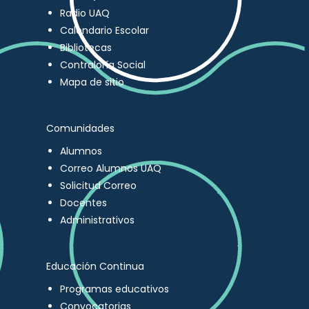
Radio UAQ
Calendario Escolar
Bibliotecas
Contraloría Social
Mapa de sitio
Comunidades
Alumnos
Correo Alumnos UAQ
Solicitud Correo
Docentes
Administrativos
Educación Continua
Programas educativos
Convocatorias