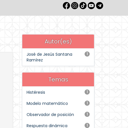
Autor(es)
José de Jesús Santana
1
Ramírez
Temas
Histéresis
1
Modelo matemático
1
Observador de posición
1
Respuesta dinámica
1