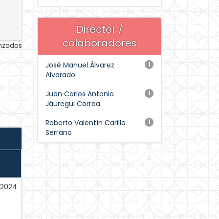
Director /
colaboradores
anzados
José Manuel Álvarez
1
Alvarado
Juan Carlos Antonio
1
Jáuregui Correa
Roberto Valentín Carillo
1
Serrano
2024