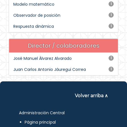
Modelo matemático
1
Observador de posición
1
Respuesta dinámica
1
Director / colaboradores
José Manuel Álvarez Alvarado
1
Juan Carlos Antonio Jáuregui Correa
1
Volver arriba ∧
Administración Central
Página principal