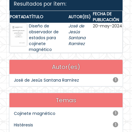
Resultados por ítem:
FECHA DE
PORTADA
TÍTULO
AUTOR(ES)
PUBLICACIÓN
Diseño de
José de
20-may-2024
observador de
Jesús
estados para
Santana
cojinete
Ramírez
magnético
Autor(es)
José de Jesús Santana Ramírez
1
Temas
Cojinete magnético
1
Histéresis
1