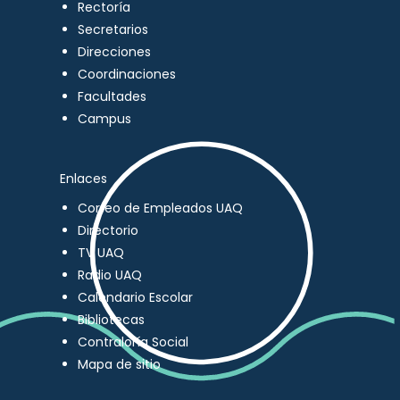
Rectoría
Secretarios
Direcciones
Coordinaciones
Facultades
Campus
Enlaces
Correo de Empleados UAQ
Directorio
TV UAQ
Radio UAQ
Calendario Escolar
Bibliotecas
Contraloría Social
Mapa de sitio