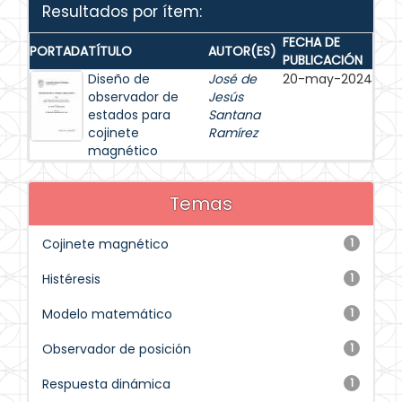
Resultados por ítem:
FECHA DE
PORTADA
TÍTULO
AUTOR(ES)
PUBLICACIÓN
Diseño de
José de
20-may-2024
observador de
Jesús
estados para
Santana
cojinete
Ramírez
magnético
Temas
Cojinete magnético
1
Histéresis
1
Modelo matemático
1
Observador de posición
1
Respuesta dinámica
1