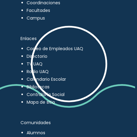
Coordinaciones
Facultades
Campus
Enlaces
Correo de Empleados UAQ
Directorio
TV UAQ
Radio UAQ
Calendario Escolar
Bibliotecas
Contraloría Social
Mapa de sitio
Comunidades
Alumnos