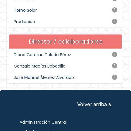
Horno Solar
1
Predicción
1
Director / colaboradores
Diana Carolina Toledo Pérez
1
Gonzalo Macías Bobadilla
1
José Manuel Álvarez Alvarado
1
Volver arriba ∧
Administración Central