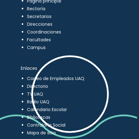
Página principal
Rectoría
Secretarios
Direcciones
Coordinaciones
Facultades
Campus
Enlaces
Correo de Empleados UAQ
Directorio
TV UAQ
Radio UAQ
Calendario Escolar
Bibliotecas
Contraloría Social
Mapa de sitio