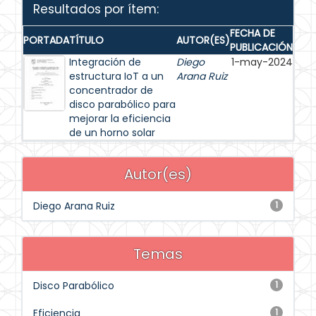
Resultados por ítem:
FECHA DE
PORTADA
TÍTULO
AUTOR(ES)
PUBLICACIÓN
Integración de
Diego
1-may-2024
estructura IoT a un
Arana Ruiz
concentrador de
disco parabólico para
mejorar la eficiencia
de un horno solar
Autor(es)
Diego Arana Ruiz
1
Temas
Disco Parabólico
1
Eficiencia
1