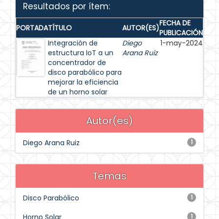
Resultados por ítem:
FECHA DE
PORTADA
TÍTULO
AUTOR(ES)
PUBLICACIÓN
Integración de
Diego
1-may-2024
estructura IoT a un
Arana Ruiz
concentrador de
disco parabólico para
mejorar la eficiencia
de un horno solar
Autor(es)
Diego Arana Ruiz
1
Temas
Disco Parabólico
1
Horno Solar
1