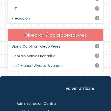
IoT
1
Predicción
1
Director / colaboradores
Diana Carolina Toledo Pérez
1
Gonzalo Macías Bobadilla
1
José Manuel Álvarez Alvarado
1
Volver arriba ∧
Administración Central