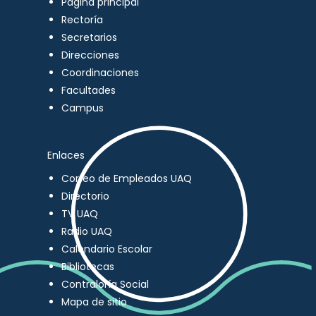
Página principal
Rectoría
Secretarios
Direcciones
Coordinaciones
Facultades
Campus
Enlaces
Correo de Empleados UAQ
Directorio
TV UAQ
Radio UAQ
Calendario Escolar
Bibliotecas
Contraloría Social
Mapa de sitio