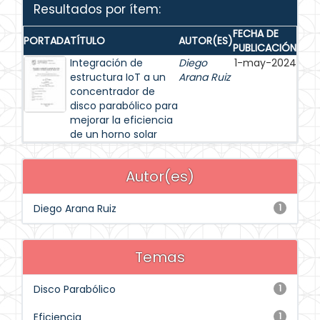
Resultados por ítem:
FECHA DE
PORTADA
TÍTULO
AUTOR(ES)
PUBLICACIÓN
Integración de
Diego
1-may-2024
estructura IoT a un
Arana Ruiz
concentrador de
disco parabólico para
mejorar la eficiencia
de un horno solar
Autor(es)
Diego Arana Ruiz
1
Temas
Disco Parabólico
1
Eficiencia
1