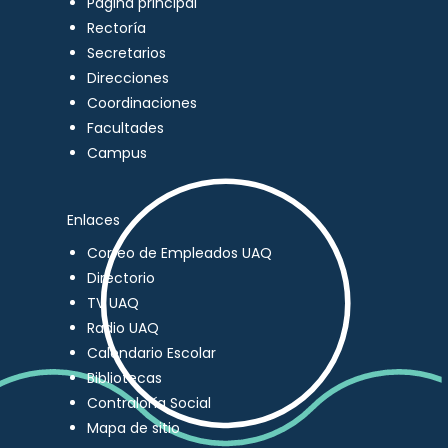
Página principal
Rectoría
Secretarios
Direcciones
Coordinaciones
Facultades
Campus
Enlaces
Correo de Empleados UAQ
Directorio
TV UAQ
Radio UAQ
Calendario Escolar
Bibliotecas
Contraloría Social
Mapa de sitio