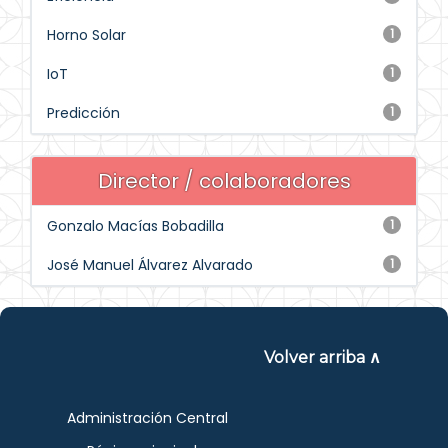
Horno Solar
1
IoT
1
Predicción
1
Director / colaboradores
Gonzalo Macías Bobadilla
1
José Manuel Álvarez Alvarado
1
Volver arriba ∧
Administración Central