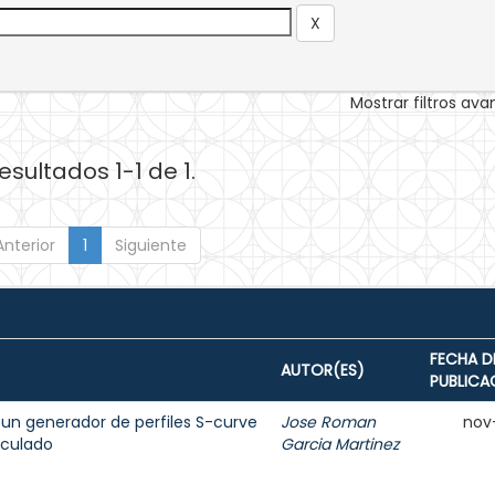
Mostrar filtros av
esultados 1-1 de 1.
Anterior
1
Siguiente
FECHA D
AUTOR(ES)
PUBLICA
 un generador de perfiles S-curve
Jose Roman
nov
ticulado
Garcia Martinez