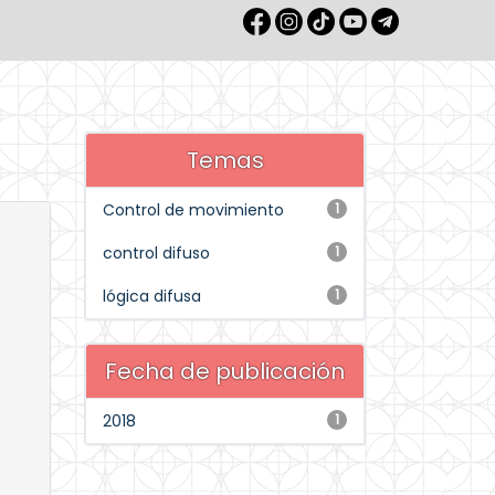
Temas
Control de movimiento
1
control difuso
1
lógica difusa
1
Fecha de publicación
2018
1