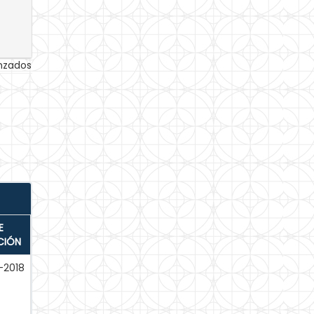
anzados
E
CIÓN
-2018