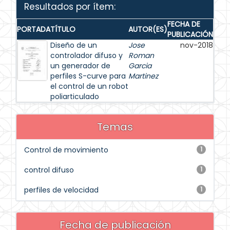
Resultados por ítem:
FECHA DE
PORTADA
TÍTULO
AUTOR(ES)
PUBLICACIÓN
Diseño de un
Jose
nov-2018
controlador difuso y
Roman
un generador de
Garcia
perfiles S-curve para
Martinez
el control de un robot
poliarticulado
Temas
Control de movimiento
1
control difuso
1
perfiles de velocidad
1
Fecha de publicación