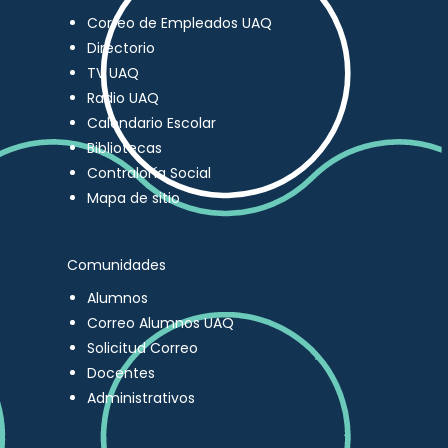
Correo de Empleados UAQ
Directorio
TV UAQ
Radio UAQ
Calendario Escolar
Bibliotecas
Contraloría Social
Mapa de sitio
Comunidades
Alumnos
Correo Alumnos UAQ
Solicitud Correo
Docentes
Administrativos