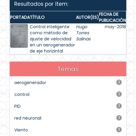
Resultados por ítem:
FECHA DE
PORTADA
TÍTULO
AUTOR(ES)
PUBLICACIÓN
Control inteligente
Hugo
may-2018
como método de
Torres
ajuste de velocidad
Salinas
en un aerogenerador
de eje horizintal
Temas
aerogenerador
1
control
1
PID
1
red neuronal
1
Viento
1