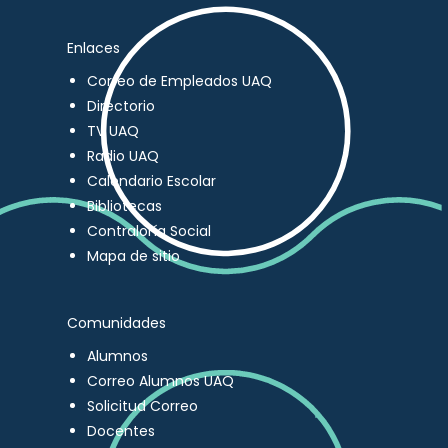
Enlaces
Correo de Empleados UAQ
Directorio
TV UAQ
Radio UAQ
Calendario Escolar
Bibliotecas
Contraloría Social
Mapa de sitio
Comunidades
Alumnos
Correo Alumnos UAQ
Solicitud Correo
Docentes