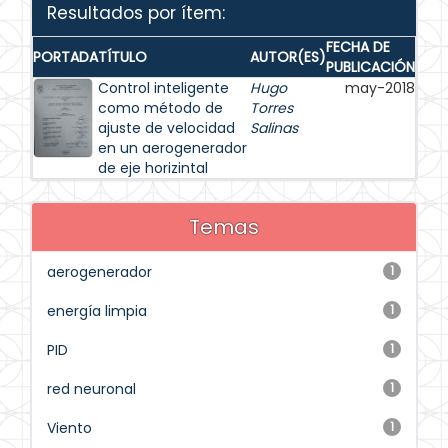
Resultados por ítem:
FECHA DE
PORTADA
TÍTULO
AUTOR(ES)
PUBLICACIÓN
Control inteligente
Hugo
may-2018
como método de
Torres
ajuste de velocidad
Salinas
en un aerogenerador
de eje horizintal
Temas
aerogenerador
1
energía limpia
1
PID
1
red neuronal
1
Viento
1