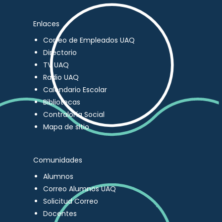
Enlaces
Correo de Empleados UAQ
Directorio
TV UAQ
Radio UAQ
Calendario Escolar
Bibliotecas
Contraloría Social
Mapa de sitio
Comunidades
Alumnos
Correo Alumnos UAQ
Solicitud Correo
Docentes