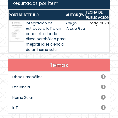
Resultados por ítem:
FECHA DE
PORTADA
TÍTULO
AUTOR(ES)
PUBLICACIÓN
Integración de
Diego
1-may-2024
estructura IoT a un
Arana Ruiz
concentrador de
disco parabólico para
mejorar la eficiencia
de un horno solar
Temas
Disco Parabólico
1
Eficiencia
1
Horno Solar
1
IoT
1