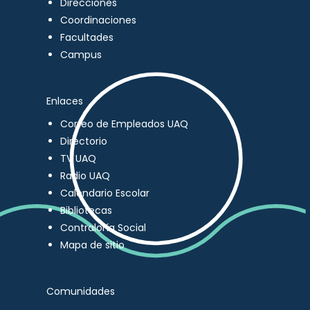
Direcciones
Coordinaciones
Facultades
Campus
Enlaces
Correo de Empleados UAQ
Directorio
TV UAQ
Radio UAQ
Calendario Escolar
Bibliotecas
Contraloría Social
Mapa de sitio
Comunidades