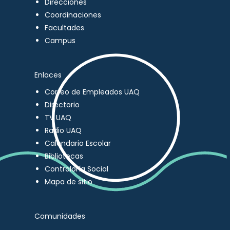
Direcciones
Coordinaciones
Facultades
Campus
Enlaces
Correo de Empleados UAQ
Directorio
TV UAQ
Radio UAQ
Calendario Escolar
Bibliotecas
Contraloría Social
Mapa de sitio
Comunidades