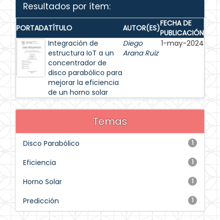
Resultados por ítem:
FECHA DE
PORTADA
TÍTULO
AUTOR(ES)
PUBLICACIÓN
Integración de
Diego
1-may-2024
estructura IoT a un
Arana Ruiz
concentrador de
disco parabólico para
mejorar la eficiencia
de un horno solar
Temas
Disco Parabólico
1
Eficiencia
1
Horno Solar
1
Predicción
1