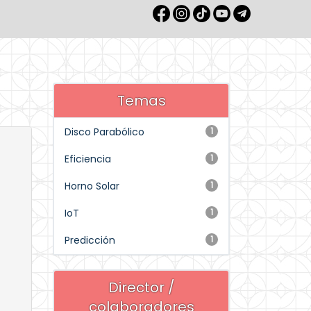
Temas
Disco Parabólico
1
Eficiencia
1
Horno Solar
1
IoT
1
Predicción
1
Director /
colaboradores