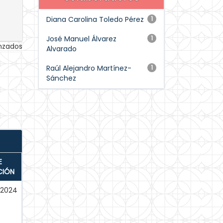
Diana Carolina Toledo Pérez
1
José Manuel Álvarez
1
anzados
Alvarado
Raúl Alejandro Martínez-
1
Sánchez
E
CIÓN
-2024