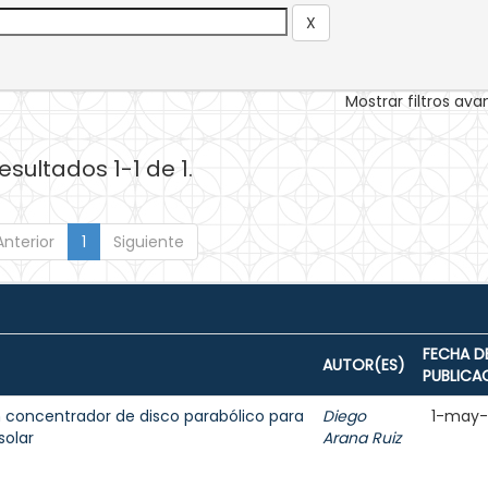
Mostrar filtros av
esultados 1-1 de 1.
Anterior
1
Siguiente
FECHA D
AUTOR(ES)
PUBLICA
n concentrador de disco parabólico para
Diego
1-may
solar
Arana Ruiz