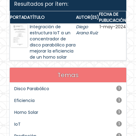
Resultados por ítem:
FECHA DE
PORTADA
TÍTULO
AUTOR(ES)
PUBLICACIÓN
Integración de
Diego
1-may-2024
estructura IoT a un
Arana Ruiz
concentrador de
disco parabólico para
mejorar la eficiencia
de un horno solar
Temas
Disco Parabólico
1
Eficiencia
1
Horno Solar
1
IoT
1
1