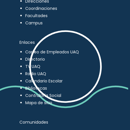
Direcciones
Coordinaciones
Facultades
Campus
Enlaces
Correo de Empleados UAQ
Directorio
TV UAQ
Radio UAQ
Calendario Escolar
Bibliotecas
Contraloría Social
Mapa de sitio
Comunidades