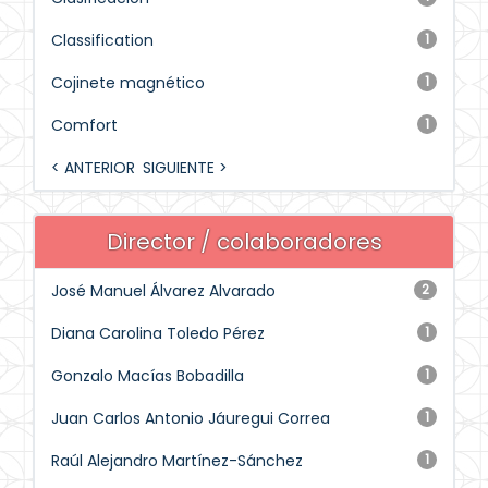
Classification
1
Cojinete magnético
1
Comfort
1
< ANTERIOR
SIGUIENTE >
Director / colaboradores
José Manuel Álvarez Alvarado
2
Diana Carolina Toledo Pérez
1
Gonzalo Macías Bobadilla
1
Juan Carlos Antonio Jáuregui Correa
1
Raúl Alejandro Martínez-Sánchez
1