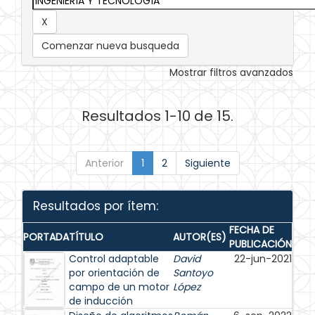
Comenzar nueva busqueda
Mostrar filtros avanzados
Resultados 1-10 de 15.
Anterior
1
2
Siguiente
Resultados por ítem:
FECHA DE
PORTADA
TÍTULO
AUTOR(ES)
PUBLICACIÓN
Control adaptable
David
22-jun-2021
por orientación de
Santoyo
campo de un motor
López
de inducción