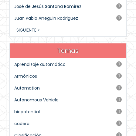
José de Jesús Santana Ramírez
1
Juan Pablo Arreguin Rodriguez
1
SIGUIENTE >
Temas
Aprendizaje automático
1
Armónicos
1
Automation
1
Autonomous Vehicle
1
biopotential
1
cadera
1
Clasificación
1