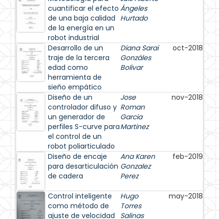
cuantificar el efecto
Ángeles
de una baja calidad
Hurtado
de la energía en un
robot industrial
Desarrollo de un
Diana Sarai
oct-2018
traje de la tercera
Gonzáles
edad como
Bolivar
herramienta de
sieño empático
Diseño de un
Jose
nov-2018
controlador difuso y
Roman
un generador de
Garcia
perfiles S-curve para
Martinez
el control de un
robot poliarticulado
Diseño de encaje
Ana Karen
feb-2019
para desarticulación
Gonzalez
de cadera
Perez
Control inteligente
Hugo
may-2018
como método de
Torres
ajuste de velocidad
Salinas