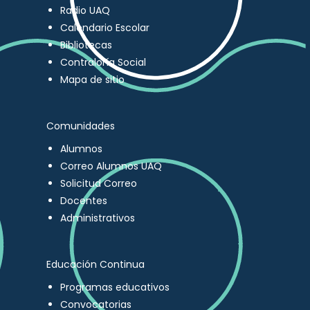
Radio UAQ
Calendario Escolar
Bibliotecas
Contraloría Social
Mapa de sitio
Comunidades
Alumnos
Correo Alumnos UAQ
Solicitud Correo
Docentes
Administrativos
Educación Continua
Programas educativos
Convocatorias