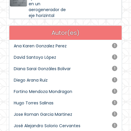
en un
aerogenerador de
eje horizintal
Autor(es)
Ana Karen Gonzalez Perez
1
David Santoyo López
1
Diana Sarai Gonzáles Bolivar
1
Diego Arana Ruiz
1
Fortino Mendoza Mondragon
1
Hugo Torres Salinas
1
Jose Roman Garcia Martinez
1
José Alejandro Solorio Cervantes
1