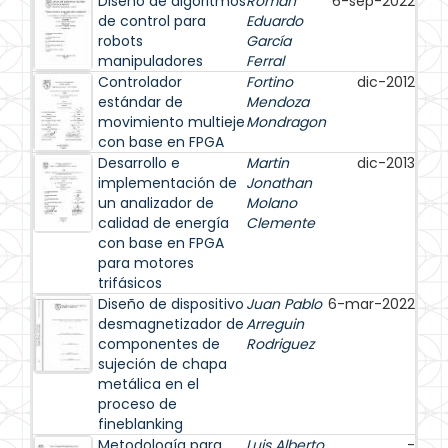
Diseño de algoritmos
Román
6-sep-2022
de control para
Eduardo
robots
García
manipuladores
Ferral
Controlador
Fortino
dic-2012
estándar de
Mendoza
movimiento multieje
Mondragon
con base en FPGA
Desarrollo e
Martin
dic-2013
implementación de
Jonathan
un analizador de
Molano
calidad de energía
Clemente
con base en FPGA
para motores
trifásicos
Diseño de dispositivo
Juan Pablo
6-mar-2022
desmagnetizador de
Arreguin
componentes de
Rodriguez
sujeción de chapa
metálica en el
proceso de
fineblanking
Metodología para
Luis Alberto
-