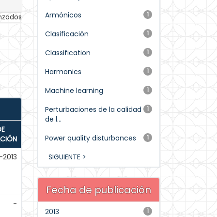
Armónicos
1
anzados
Clasificación
1
Classification
1
Harmonics
1
Machine learning
1
Perturbaciones de la calidad
1
de l...
DE
Power quality disturbances
1
ACIÓN
-2013
SIGUIENTE >
Fecha de publicación
-
2013
1