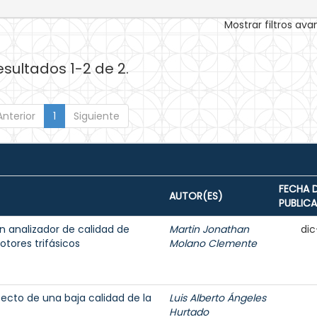
Mostrar filtros av
esultados 1-2 de 2.
Anterior
1
Siguiente
FECHA 
AUTOR(ES)
PUBLIC
n analizador de calidad de
Martin Jonathan
dic
tores trifásicos
Molano Clemente
fecto de una baja calidad de la
Luis Alberto Ángeles
Hurtado