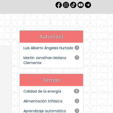
Autor(es)
Luis Alberto Ángeles Hurtado
1
Martin Jonathan Molano
1
Clemente
Temas
Calidad de la energía
2
Alimentación trifásica
1
Aprendizaje automático
1