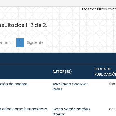
Mostrar filtros av
esultados 1-2 de 2.
Anterior
1
Siguiente
FECHA DE
AUTOR(ES)
PUBLICACIÓ
ación de cadera
Ana Karen Gonzalez
feb
Perez
cera edad como herramienta
Diana Sarai Gonzáles
oct
Bolivar