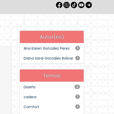
Autor(es)
Ana Karen Gonzalez Perez
1
Diana Sarai Gonzáles Bolivar
1
Temas
Diseño
2
cadera
1
Comfort
1