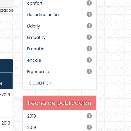
confort
1
anzados
desarticulación
1
Elderly
1
Empathy
1
Empatía
1
encaje
1
Ergonomic
1
SIGUIENTE >
N
-2019
Fecha de publicación
2018
1
-2018
2019
1