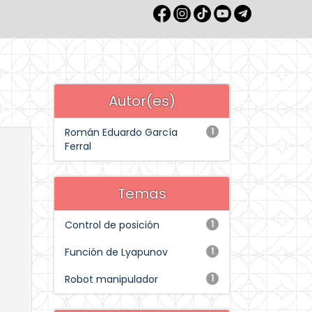
Autor(es)
Román Eduardo García
1
Ferral
Temas
Control de posición
1
Función de Lyapunov
1
Robot manipulador
1