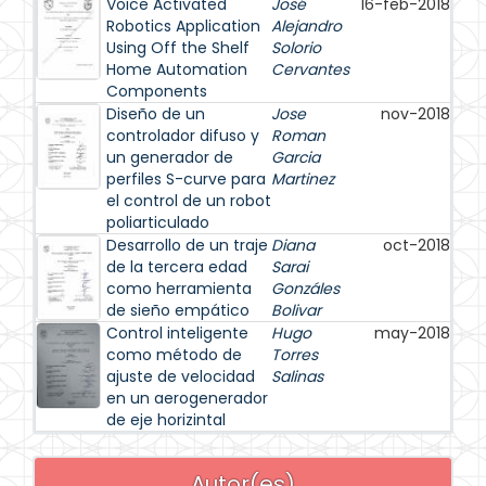
Voice Activated
José
16-feb-2018
Robotics Application
Alejandro
Using Off the Shelf
Solorio
Home Automation
Cervantes
Components
Diseño de un
Jose
nov-2018
controlador difuso y
Roman
un generador de
Garcia
perfiles S-curve para
Martinez
el control de un robot
poliarticulado
Desarrollo de un traje
Diana
oct-2018
de la tercera edad
Sarai
como herramienta
Gonzáles
de sieño empático
Bolivar
Control inteligente
Hugo
may-2018
como método de
Torres
ajuste de velocidad
Salinas
en un aerogenerador
de eje horizintal
Autor(es)