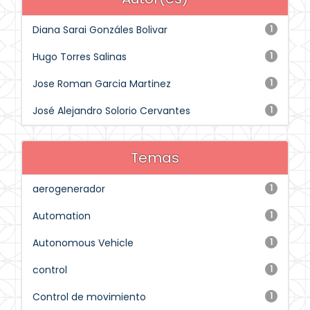
Diana Sarai Gonzáles Bolivar
1
Hugo Torres Salinas
1
Jose Roman Garcia Martinez
1
José Alejandro Solorio Cervantes
1
Temas
aerogenerador
1
Automation
1
Autonomous Vehicle
1
control
1
Control de movimiento
1