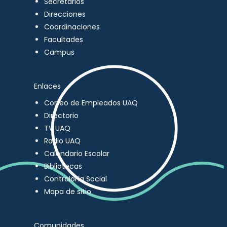
Secretarios
Direcciones
Coordinaciones
Facultades
Campus
Enlaces
Correo de Empleados UAQ
Directorio
TV UAQ
Radio UAQ
Calendario Escolar
Bibliotecas
Contraloría Social
Mapa de sitio
Comunidades