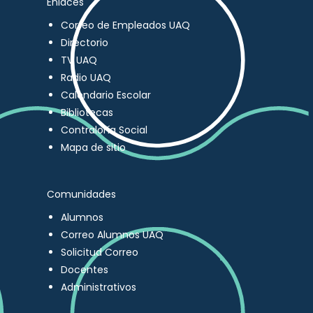
Enlaces
Correo de Empleados UAQ
Directorio
TV UAQ
Radio UAQ
Calendario Escolar
Bibliotecas
Contraloría Social
Mapa de sitio
Comunidades
Alumnos
Correo Alumnos UAQ
Solicitud Correo
Docentes
Administrativos