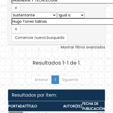
Comenzar nueva busqueda
Mostrar filtros avanzados
Resultados 1-1 de 1.
Anterior
1
Siguiente
Resultados por ítem:
FECHA DE
PORTADA
TÍTULO
AUTOR(ES)
PUBLICACIÓN