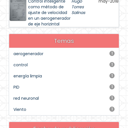
Control inteligente
Hugo
may-2018
como método de
Torres
ajuste de velocidad
Salinas
en un aerogenerador
de eje horizintal
Temas
aerogenerador
1
control
1
energía limpia
1
PID
1
red neuronal
1
Viento
1